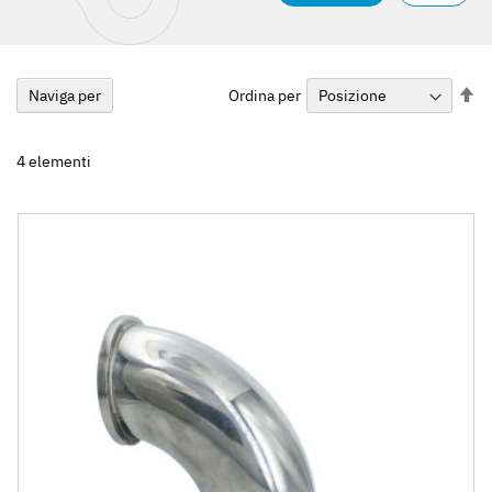
Im
Ordina per
Naviga per
la
di
de
4
elementi