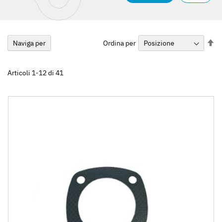
Im
Ordina per
Naviga per
la
di
de
Articoli
1
-
12
di
41