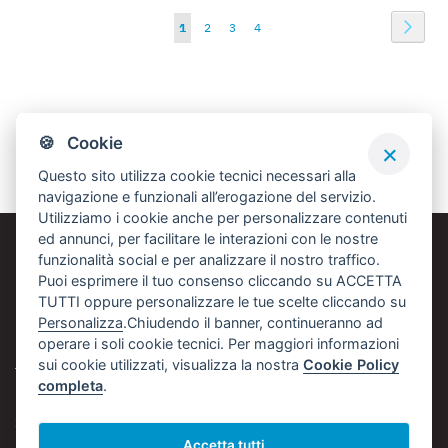
Pagina
Pagin
Succe
Attualmente
Pagina
Pagina
Pagina
1
2
3
4
stai
leggendo
Confronta Prodotti
la
🍪 Cookie
pagina
Non ci sono articoli da confrontare.
Questo sito utilizza cookie tecnici necessari alla
navigazione e funzionali all’erogazione del servizio.
Utilizziamo i cookie anche per personalizzare contenuti
ed annunci, per facilitare le interazioni con le nostre
funzionalità social e per analizzare il nostro traffico.
DATI AZIENDALI
Puoi esprimere il tuo consenso cliccando su ACCETTA
TUTTI oppure personalizzare le tue scelte cliccando su
Personalizza
.Chiudendo il banner, continueranno ad
NAVIGA
operare i soli cookie tecnici. Per maggiori informazioni
sui cookie utilizzati, visualizza la nostra
Cookie Policy
TERMINI E CONDIZIONI
completa
.
SOCIAL
Accetta tutti